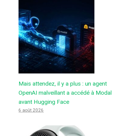
Mais attendez, il y a plus : un agent
OpenAI malveillant a accédé à Modal
avant Hugging Face
6 août 2026