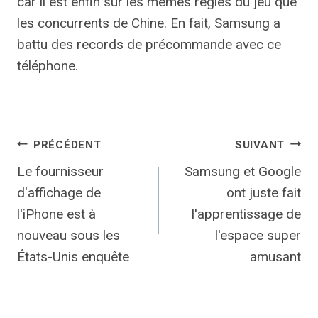
car il est enfin sur les mêmes règles du jeu que
les concurrents de Chine. En fait, Samsung a
battu des records de précommande avec ce
téléphone.
Navigation
PRÉCÉDENT
SUIVANT
Le fournisseur
Samsung et Google
de
d'affichage de
ont juste fait
l’article
l'iPhone est à
l'apprentissage de
nouveau sous les
l'espace super
États-Unis enquête
amusant