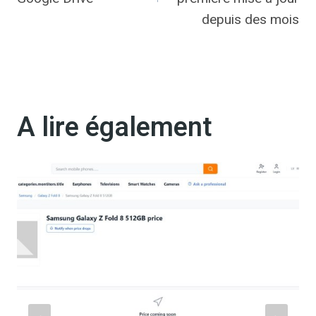
l’article
depuis des mois
A lire également