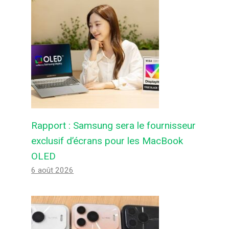
Rapport : Samsung sera le fournisseur
exclusif d’écrans pour les MacBook
OLED
6 août 2026
Déballage et mise en pratique des
Honor Earbuds 4
Par
Felix de Androidactu
8 avril 2026