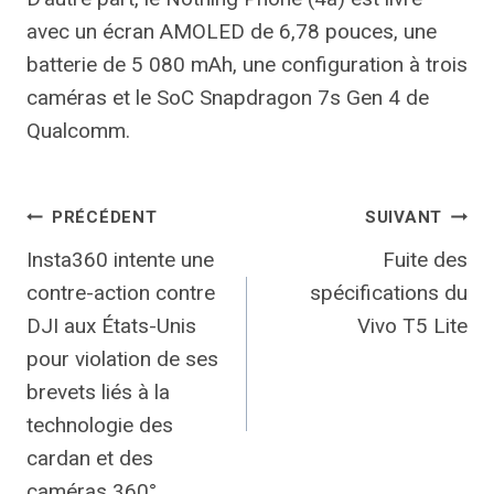
avec un écran AMOLED de 6,78 pouces, une
batterie de 5 080 mAh, une configuration à trois
caméras et le SoC Snapdragon 7s Gen 4 de
Qualcomm.
Navigation
PRÉCÉDENT
SUIVANT
Insta360 intente une
Fuite des
de
contre-action contre
spécifications du
l’article
DJI aux États-Unis
Vivo T5 Lite
pour violation de ses
brevets liés à la
technologie des
cardan et des
caméras 360°