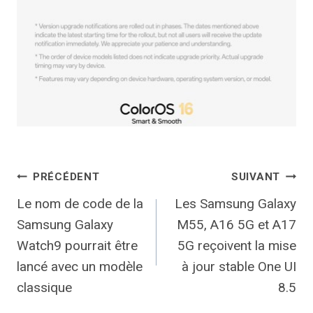
Navigation
PRÉCÉDENT
SUIVANT
Le nom de code de la
Les Samsung Galaxy
de
Samsung Galaxy
M55, A16 5G et A17
l’article
Watch9 pourrait être
5G reçoivent la mise
lancé avec un modèle
à jour stable One UI
classique
8.5