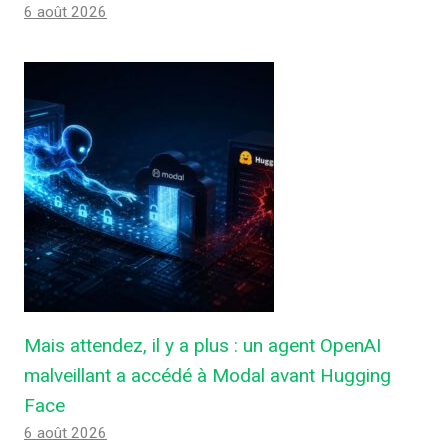
6 août 2026
Mais attendez, il y a plus : un agent OpenAI
malveillant a accédé à Modal avant Hugging
Face
6 août 2026