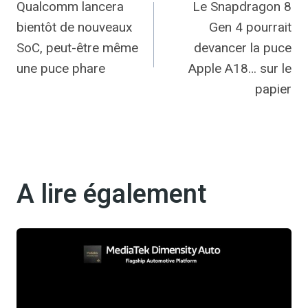
Qualcomm lancera
Le Snapdragon 8
de
bientôt de nouveaux
Gen 4 pourrait
l’article
SoC, peut-être même
devancer la puce
une puce phare
Apple A18… sur le
papier
A lire également