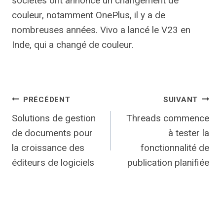
sociétés ont annoncé un changement de
couleur, notamment OnePlus, il y a de
nombreuses années. Vivo a lancé le V23 en
Inde, qui a changé de couleur.
Navigation
PRÉCÉDENT
SUIVANT
Solutions de gestion
Threads commence
de
de documents pour
à tester la
l’article
la croissance des
fonctionnalité de
éditeurs de logiciels
publication planifiée