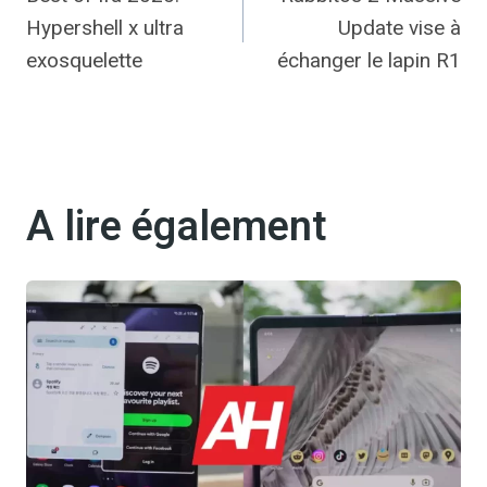
de
Hypershell x ultra
Update vise à
l’article
exosquelette
échanger le lapin R1
A lire également