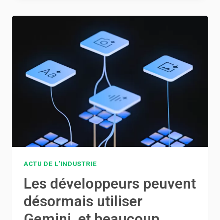
TOUT
PREMIER
PROJET
DE
LOI
COMPLET
SUR
LA
RÉGLEMENTATION
DE
L’IA
ACTU DE L'INDUSTRIE
Les développeurs peuvent
désormais utiliser
Gemini, et beaucoup