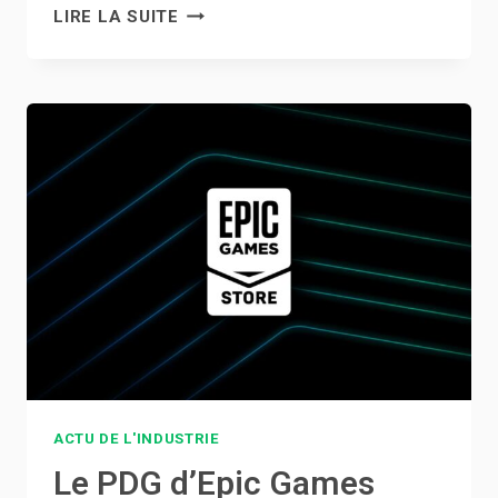
OBTENEZ
LIRE LA SUITE
UN
RABAIS
DE
300
$
SUR
CET
ASPIRATEUR
ET
VADROUILLE
2-
EN-
1
ACTU DE L'INDUSTRIE
Le PDG d’Epic Games