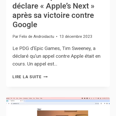
déclare « Apple’s Next »
après sa victoire contre
Google
Par
Felix de Androidactu
13 décembre 2023
Le PDG d’Epic Games, Tim Sweeney, a
déclaré qu’un appel contre Apple était en
cours. Un appel est…
LE
LIRE LA SUITE
PDG
D’EPIC
GAMES
DÉCLARE
« APPLE’S
NEXT »