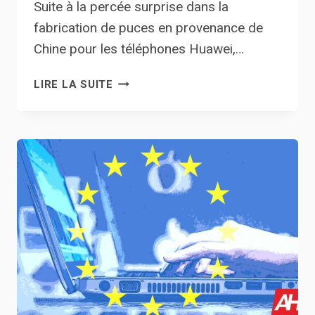
Suite à la percée surprise dans la
fabrication de puces en provenance de
Chine pour les téléphones Huawei,…
LES
LIRE LA SUITE
ÉTATS-
UNIS
PRENDRONT
LES
MESURES
«
LES
PLUS
FORTES
POSSIBLES
»
CONTRE
HUAWEI