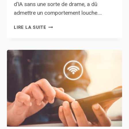
d’IA sans une sorte de drame, a dû
admettre un comportement louche….
UN
LIRE LA SUITE
YOUTUBER
MONTRE
QUE
GPT-
4
PEUT
FAIRE
CE
QUE
GEMINI
DEVAIT
SIMULER