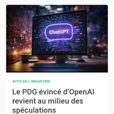
DAVANTAGE
DE
FONCTIONNALITÉS
D’IA
POUR
LA
SÉRIE
GALAXY
S24
DE
SAMSUNG
ACTU DE L'INDUSTRIE
Le PDG évincé d’OpenAI
revient au milieu des
spéculations