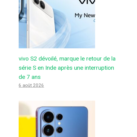
Le Xiaomi 15 Pro pourrait avoir le
rapport écran/corps le plus élevé
de tous les téléphones
Par
Felix de Androidactu
4 mars 2024
vivo S2 dévoilé, marque le retour de la
série S en Inde après une interruption
de 7 ans
6 août 2026