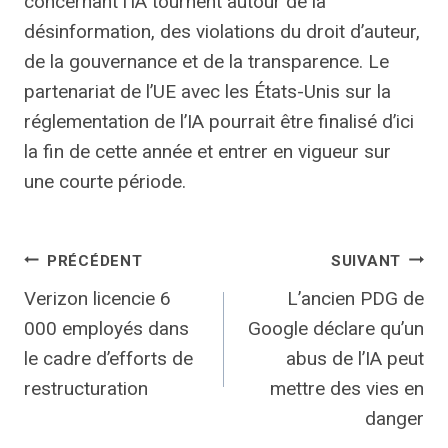
concernant l’IA tournent autour de la
désinformation, des violations du droit d’auteur,
de la gouvernance et de la transparence. Le
partenariat de l’UE avec les États-Unis sur la
réglementation de l’IA pourrait être finalisé d’ici
la fin de cette année et entrer en vigueur sur
une courte période.
Navigation
PRÉCÉDENT
SUIVANT
Verizon licencie 6
L’ancien PDG de
de
000 employés dans
Google déclare qu’un
l’article
le cadre d’efforts de
abus de l’IA peut
restructuration
mettre des vies en
danger