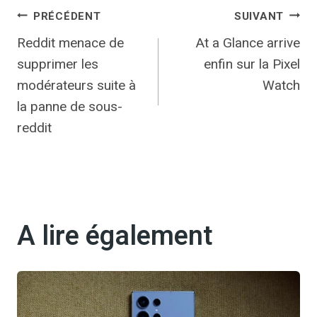
Navigation
PRÉCÉDENT
SUIVANT
Reddit menace de
At a Glance arrive
de
supprimer les
enfin sur la Pixel
l’article
modérateurs suite à
Watch
la panne de sous-
reddit
A lire également