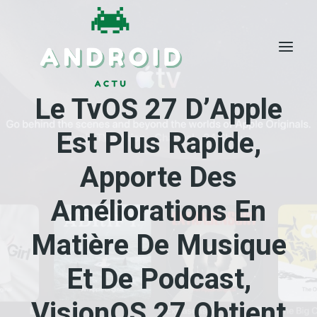
Skip
to
content
Le TvOS 27 D’Apple
Est Plus Rapide,
Apporte Des
Améliorations En
Matière De Musique
Et De Podcast,
VisionOS 27 Obtient