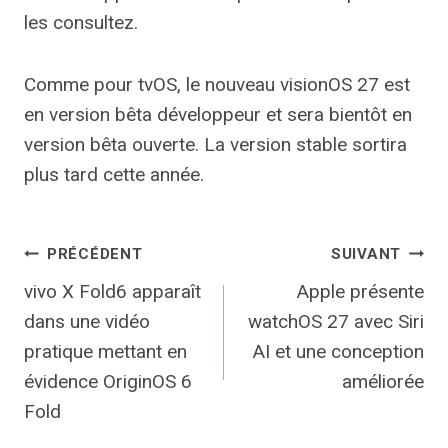
les consultez.
Comme pour tvOS, le nouveau visionOS 27 est
en version bêta développeur et sera bientôt en
version bêta ouverte. La version stable sortira
plus tard cette année.
Navigation
PRÉCÉDENT
SUIVANT
vivo X Fold6 apparaît
Apple présente
de
dans une vidéo
watchOS 27 avec Siri
l’article
pratique mettant en
AI et une conception
évidence OriginOS 6
améliorée
Fold