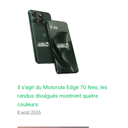
Il s’agit du Motorola Edge 70 Neo, les
rendus divulgués montrent quatre
couleurs
De nouvelles données montrent
8 août 2026
une amélioration considérable de
l’exactitude culturelle