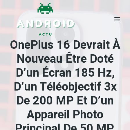
Skip
to
content
OnePlus 16 Devrait À
Nouveau Être Doté
D’un Écran 185 Hz,
D’un Téléobjectif 3x
De 200 MP Et D’un
Appareil Photo
Principal De 50 MP.