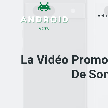
Skip
to
Actu
content
La Vidéo Promot
De Son