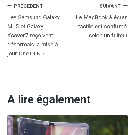
Navigation
PRÉCÉDENT
SUIVANT
Les Samsung Galaxy
Le MacBook à écran
de
M15 et Galaxy
tactile est confirmé,
l’article
Xcover7 reçoivent
selon un fuiteur
désormais la mise à
jour One UI 8.5
A lire également