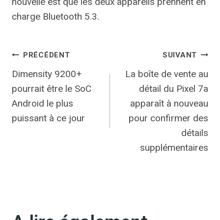
nouvelle est que les deux appareils prennent en
charge Bluetooth 5.3.
Navigation
PRÉCÉDENT
SUIVANT
Dimensity 9200+
La boîte de vente au
de
pourrait être le SoC
détail du Pixel 7a
l’article
Android le plus
apparaît à nouveau
puissant à ce jour
pour confirmer des
détails
supplémentaires