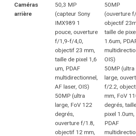
Caméras
50,3 MP
50MP
arrière
(capteur Sony
(ouverture f/
IMX989 1
objectif 23
pouce, ouverture
taille de pixe
f/1,9-f/4,0,
1.6um, PDA
objectif 23 mm,
multidirectio
taille de pixel 1,6
OIS)
um, PDAF
50MP (ultra
multidirectionnel,
large, ouver
AF laser, OIS)
f/2.2, object
50MP (ultra
mm, FoV 11
large, FoV 122
degrés, taill
degrés,
pixel 1.0um,
ouverture f/1.8,
PDAF
objectif 12 mm,
multidirectio